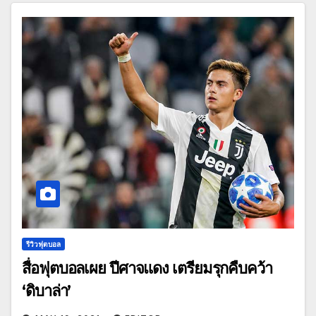
รีวิวฟุตบอล
สื่อฟุตบอลเผย ปีศาจแดง เตรียมรุกคืบคว้า
‘ดิบาล่า’