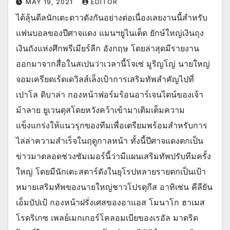
MAY 19, 2021
EDITOR
ได้ลุ้นดีลนักเตะดาวดังกันอย่างต่อเนื่องเลยงานนี้สำหรับ
แฟนบอลของปีศาจแดง แมนฯยูไนเต็ด ยักษ์ใหญ่เงินถุง
เงินถังแห่งศึกพรีเมียร์ลีก อังกฤษ โดยล่าสุดมีรายงาน
ออกมาจากสื่อในสเปนว่าเวลานี้โจเซ่ มูริญโญ่ นายใหญ่
จอมเครียดเร้ดเดวิลส์เล็งเป้าการเสริมทัพสำคัญไปที่
เปาโล ดิบาล่า กองหน้าฟอร์มร้อนอาร์เจนไตน์ของเจ้า
ม้าลาย ยูเวนตุสโดยหวังคว้าเข้ามาเติมเต็มความ
แข็งแกร่งให้แนวรุกของทีมเพื่อเตรียมพร้อมสำหรับการ
ไล่ล่าความสำเร็จในฤดูกาลหน้า ทั้งนี้ปีศาจแดงตกเป็น
ข่าวมาตลอดช่วงซัมเมอร์นี้ว่ามีแผนเสริมทัพปรับทีมครั้ง
ใหญ่ โดยมีนักเตะสตาร์ดังในยุโรปหลายรายตกเป็นเป้า
หมายเสริมทัพของนายใหญ่ชาวโปรตุกีส อาทิเช่น คีลียัน
เอ็มบัปเป้ กองหน้าฝรั่งเศสของอาแอส โมนาโก ฮาเมส
โรดริเกซ เพลย์เมกเกอร์โคลอมเบียของเรอัล มาดริด