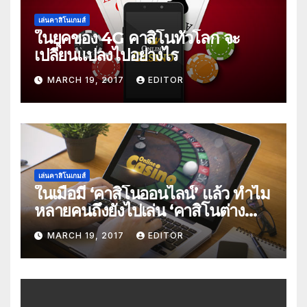
เล่นคาสิโนเกมส์
ในยุคของ 4G คาสิโนทั่วโลก จะ
เปลี่ยนแปลงไปอย่างไร
MARCH 19, 2017
EDITOR
เล่นคาสิโนเกมส์
ในเมื่อมี ‘คาสิโนออนไลน์’ แล้ว ทำไม
หลายคนถึงยังไปเล่น ‘คาสิโนต่าง
ประเทศ’!!!
MARCH 19, 2017
EDITOR