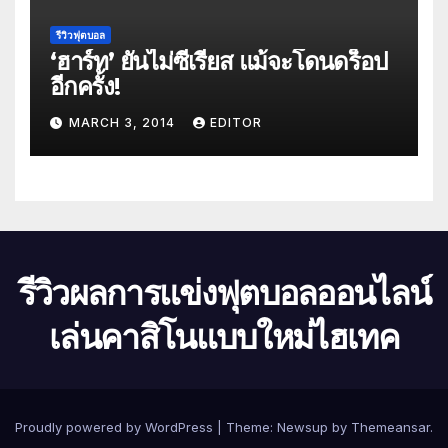
รีวิวฟุตบอล
‘ฮาร์ท’ ยันไม่ซีเรียส แม้จะโดนดร็อป
อีกครั้ง!
MARCH 3, 2014
EDITOR
รีวิวผลการแข่งฟุตบอลออนไลน์
เล่นคาสิโนแบบใหม่ไฮเทค
Proudly powered by WordPress
|
Theme: Newsup by
Themeansar
.