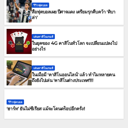
รีวิวฟุตบอล
สื่อฟุตบอลเผย ปีศาจแดง เตรียมรุกคืบคว้า ‘ดิบา
ล่า’
เล่นคาสิโนเกมส์
ในยุคของ 4G คาสิโนทั่วโลก จะเปลี่ยนแปลงไป
อย่างไร
เล่นคาสิโนเกมส์
ในเมื่อมี ‘คาสิโนออนไลน์’ แล้ว ทำไมหลายคน
ถึงยังไปเล่น ‘คาสิโนต่างประเทศ’!!!
รีวิวฟุตบอล
‘ฮาร์ท’ ยันไม่ซีเรียส แม้จะโดนดร็อปอีกครั้ง!