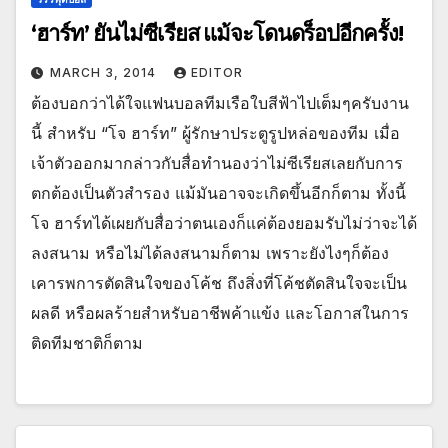
‘ฮาร์ท’ ยันไม่ซีเรียส แม้จะโดนดร็อปอีกครั้ง!
MARCH 3, 2014
EDITOR
ต้องบอกว่าได้ใจแฟนบอลทีมเรือใบสีฟ้าไปเต็มๆครับงาน
นี้ สำหรับ “โจ ฮาร์ท” ผู้รักษาประตูรูปหล่อของทีม เมื่อ
เจ้าตัวออกมากล่าวกับสื่อทำนองว่าไม่ซีเรียสเลยกับการ
ตกต้องเป็นตัวสำรอง แม้มันอาจจะเกิดขึ้นอีกก็ตาม ทั้งนี้
โจ ฮาร์ทได้เผยกับสื่อว่าตนเองก็แค่ต้องยอมรับไม่ว่าจะได้
ลงสนาม หรือไม่ได้ลงสนามก็ตาม เพราะยังไงๆก็ต้อง
เคารพการตัดสินใจของโค้ช ถึงสิ่งที่โค้ชตัดสินใจจะเป็น
ผลดี หรือผลร้ายสำหรับอาชีพค้าแข้ง และโอกาสในการ
ติดทีมชาติก็ตาม