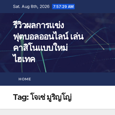
Skip
Sat. Aug 8th, 2026
7:57:30 AM
to
content
รีวิวผลการแข่ง
ฟุตบอลออนไลน์ เล่น
คาสิโนแบบใหม่
ไฮเทค
HOME
Tag:
โจเซ่ มูริญโญ่