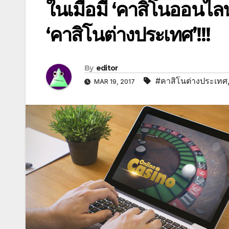
ในเมื่อมี ‘คาสิโนออนไล
‘คาสิโนต่างประเทศ’!!!
By
editor
#คาสิโนต่างประเทศ
MAR 19, 2017