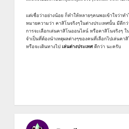
แต่เชื่อว่าอย่างน้อย ก็ทำให้หลายๆคนพอเข้าใจว่าท
หมายความว่า คาสิโนจริงๆในต่างประเทศนั้น มีดีกว
การจะเลือกเล่นคาสิโนออนไลน์ หรือคาสิโนจริงๆ ใ
จำเป็นที่ต้องนำเหตุผลต่างๆของคนที่เลือกไปเล่นคาส
หรือจะเดินทางไป
เล่นต่างประเทศ
ดีกว่า นะครับ
Post
navigation