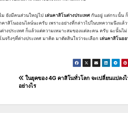
ำไม ยังมีคนส่วนใหญ่ไป
เล่นคาสิโนต่างประเทศ
กันอยู่ แต่กระนั้น ก็
่าคาสิโนออนไลน์นะครับ เพราะอย่างที่กล่าวไปในบทความนึงแล้วว
นต่างประเทศ ก็แล้วแต่ความเหมาะสมของแต่ละคน ครับ ฉะนั้นไม่
ิโนจริงๆที่ต่างประเทศ มาคิด มาตัดสินใจว่าจะเลือก
เล่นคาสิโนออ
ในยุคของ 4G คาสิโนทั่วโลก จะเปลี่ยนแปลงไ
อย่างไร