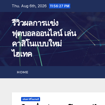
Skip
Thu. Aug 6th, 2026
11:56:28 PM
to
content
รีวิวผลการแข่ง
ฟุตบอลออนไลน์ เล่น
คาสิโนแบบใหม่
ไฮเทค
HOME
เล่นคาสิโนเกมส์