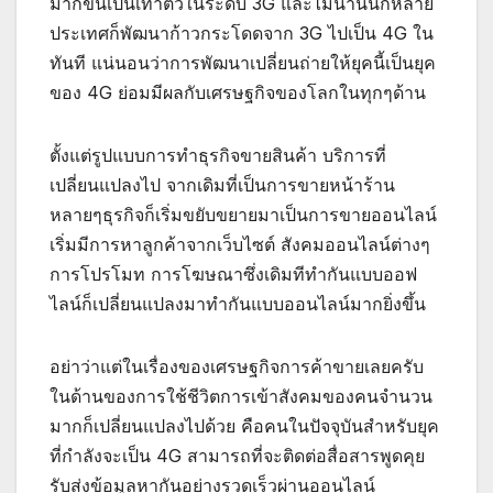
มากขึ้นเป็นเท่าตัวในระดับ 3G และไม่นานนักหลาย
ประเทศก็พัฒนาก้าวกระโดดจาก 3G ไปเป็น 4G ใน
ทันที แน่นอนว่าการพัฒนาเปลี่ยนถ่ายให้ยุคนี้เป็นยุค
ของ 4G ย่อมมีผลกับเศรษฐกิจของโลกในทุกๆด้าน
ตั้งแต่รูปแบบการทำธุรกิจขายสินค้า บริการที่
เปลี่ยนแปลงไป จากเดิมที่เป็นการขายหน้าร้าน
หลายๆธุรกิจก็เริ่มขยับขยายมาเป็นการขายออนไลน์
เริ่มมีการหาลูกค้าจากเว็บไซต์ สังคมออนไลน์ต่างๆ
การโปรโมท การโฆษณาซึ่งเดิมทีทำกันแบบออฟ
ไลน์ก็เปลี่ยนแปลงมาทำกันแบบออนไลน์มากยิ่งขึ้น
อย่าว่าแต่ในเรื่องของเศรษฐกิจการค้าขายเลยครับ
ในด้านของการใช้ชีวิตการเข้าสังคมของคนจำนวน
มากก็เปลี่ยนแปลงไปด้วย คือคนในปัจจุบันสำหรับยุค
ที่กำลังจะเป็น 4G สามารถที่จะติดต่อสื่อสารพูดคุย
รับส่งข้อมูลหากันอย่างรวดเร็วผ่านออนไลน์