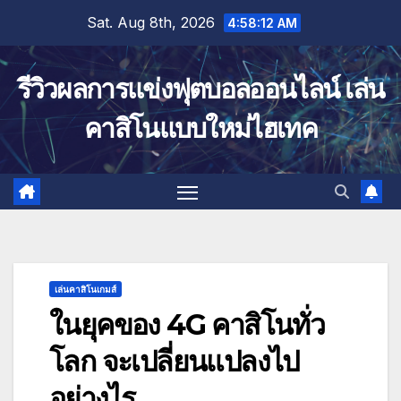
Skip
Sat. Aug 8th, 2026
4:58:12 AM
to
content
รีวิวผลการแข่งฟุตบอลออนไลน์ เล่น
คาสิโนแบบใหม่ไฮเทค
เล่นคาสิโนเกมส์
ในยุคของ 4G คาสิโนทั่ว
โลก จะเปลี่ยนแปลงไป
อย่างไร