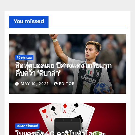
You missed
รีวิวฟุตบอล
สื่อฟุตบอลเผย ปีศาจแดง เตรียมรุก
คืบคว้า ‘ดิบาล่า’
MAY 19, 2021
EDITOR
เล่นคาสิโนเกมส์
ในยุคของ 4G คาสิโนทั่วโลก จะ