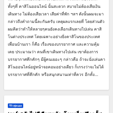
ทั้งๆที่ คาสิโนออนไลน์ นั้นสะดวก สบายไม่ต้องเสียเงิน
เดินทาง ไม่ต้องเสียเวลา เสียค่าที่พัก ฯลฯ ดังนั้นผมจะมา
กล่าวถึงคำถามนี้ละกันครับ เหตุผลแรกเลยที่ โดยส่วนตัว
ผมคิดว่าทำให้หลายๆคนยังคงเลือกเดินทางไปเล่น คาสิ
โนต่างประเทศ โดยเฉพาะอย่างยิ่งคาสิโนของประเทศ
เพื่อนบ้านเรา ก็คือ เรื่องของบรรยากาศ และความคุ้ม
เคย ประมาณว่า คนที่เขาเดินทางไปเล่น เขาต้องการ
บรรยากาศคึกคักๆ มีผู้คนเยอะๆ กล่าวคือ ถ้าจะนั่งเล่นคา
สิโนออนไลน์อยู่หน้าจอคอมอย่างเดียว ก็เกรงว่าจะไม่ได้
บรรยากาศที่คึกคัก หรือสนุกสนานเท่าที่ควร อีกทั้ง…
รีวิวฟุตบอล