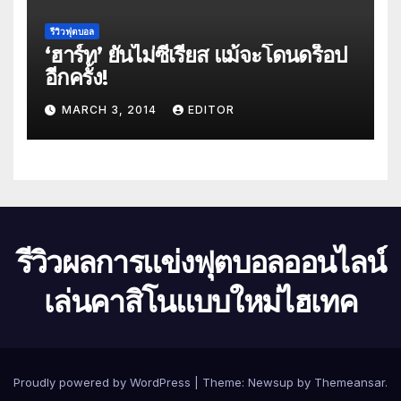
รีวิวฟุตบอล
‘ฮาร์ท’ ยันไม่ซีเรียส แม้จะโดนดร็อป
อีกครั้ง!
MARCH 3, 2014
EDITOR
รีวิวผลการแข่งฟุตบอลออนไลน์
เล่นคาสิโนแบบใหม่ไฮเทค
Proudly powered by WordPress
|
Theme: Newsup by
Themeansar
.