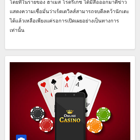
โดยที่ในรายของ ฮาเมส โรดริเกซ ได้มีสื่อออกมาตีข่าว
แสดงความเชื่อมั่นว่าเร้ดเดวิลส์สามารถจบดีลคว้านักเตะ
ได้แล้วเหลือเพียงแค่รอการเปิดเผยอย่างเป็นทางการ
เท่านั้น