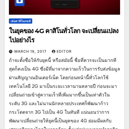
เล่นคาสิโนเกมส์
ในยุคของ 4G คาสิโนทั่วโลก จะเปลี่ยนแปลง
ไปอย่างไร
MARCH 19, 2017
EDITOR
ถ้าจะตั้งชื่อให้กับยุคนี้ หรือสมัยนี้ ชื่อที่ควรจะเป็นมากที
สุดก็คงเป็น 4G ซึ่งมีที่มาจากความเร็วในการรับส่งข้อมูล
ผ่านสัญญาณอินเตอร์เน็ต โดยก่อนหน้านี้ทั่วโลกใช้
เทคโนโลยี 2G มาเป็นระยะเวลานานหลายปี ก่อนจะมา
เปลี่ยนถ่ายเข้าสู่ความเร็วที่เพิ่มมากขึ้นเป็นเท่าตัวใน
ระดับ 3G และไม่นานนักหลายประเทศก็พัฒนาก้าว
กระโดดจาก 3G ไปเป็น 4G ในทันที แน่นอนว่าการ
พัฒนาเปลี่ยนถ่ายให้ยุคนี้เป็นยุคของ 4G ย่อมมีผลกับ