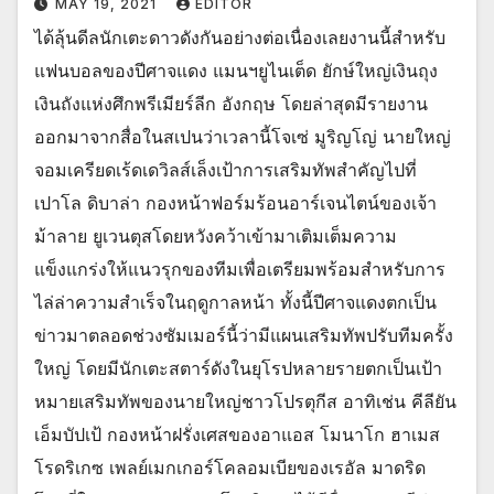
MAY 19, 2021
EDITOR
ได้ลุ้นดีลนักเตะดาวดังกันอย่างต่อเนื่องเลยงานนี้สำหรับ
แฟนบอลของปีศาจแดง แมนฯยูไนเต็ด ยักษ์ใหญ่เงินถุง
เงินถังแห่งศึกพรีเมียร์ลีก อังกฤษ โดยล่าสุดมีรายงาน
ออกมาจากสื่อในสเปนว่าเวลานี้โจเซ่ มูริญโญ่ นายใหญ่
จอมเครียดเร้ดเดวิลส์เล็งเป้าการเสริมทัพสำคัญไปที่
เปาโล ดิบาล่า กองหน้าฟอร์มร้อนอาร์เจนไตน์ของเจ้า
ม้าลาย ยูเวนตุสโดยหวังคว้าเข้ามาเติมเต็มความ
แข็งแกร่งให้แนวรุกของทีมเพื่อเตรียมพร้อมสำหรับการ
ไล่ล่าความสำเร็จในฤดูกาลหน้า ทั้งนี้ปีศาจแดงตกเป็น
ข่าวมาตลอดช่วงซัมเมอร์นี้ว่ามีแผนเสริมทัพปรับทีมครั้ง
ใหญ่ โดยมีนักเตะสตาร์ดังในยุโรปหลายรายตกเป็นเป้า
หมายเสริมทัพของนายใหญ่ชาวโปรตุกีส อาทิเช่น คีลียัน
เอ็มบัปเป้ กองหน้าฝรั่งเศสของอาแอส โมนาโก ฮาเมส
โรดริเกซ เพลย์เมกเกอร์โคลอมเบียของเรอัล มาดริด