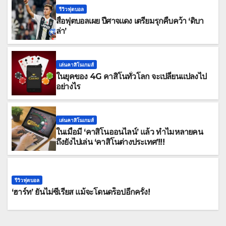
รีวิวฟุตบอล
สื่อฟุตบอลเผย ปีศาจแดง เตรียมรุกคืบคว้า ‘ดิบา
ล่า’
เล่นคาสิโนเกมส์
ในยุคของ 4G คาสิโนทั่วโลก จะเปลี่ยนแปลงไป
อย่างไร
เล่นคาสิโนเกมส์
ในเมื่อมี ‘คาสิโนออนไลน์’ แล้ว ทำไมหลายคน
ถึงยังไปเล่น ‘คาสิโนต่างประเทศ’!!!
รีวิวฟุตบอล
‘ฮาร์ท’ ยันไม่ซีเรียส แม้จะโดนดร็อปอีกครั้ง!