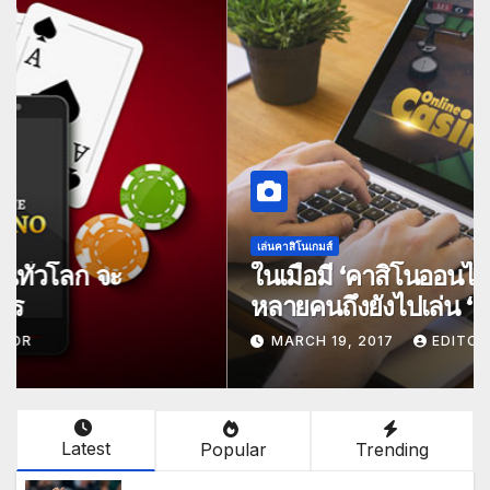
เล่นคาสิโนเกมส์
ในเมื่อมี ‘คาสิโนออนไลน์’ แล้ว ทำไม
หลายคนถึงยังไปเล่น ‘คาสิโนต่าง
ประเทศ’!!!
MARCH 19, 2017
EDITOR
Latest
Popular
Trending