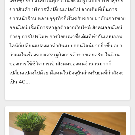
เศรษฐกิจของโลกในทุกๆด้าน ตั้งแต่รูปแบบการทำธุรกิจ
ขายสินค้า บริการที่เปลี่ยนแปลงไป จากเดิมที่เป็นการ
ขายหน้าร้าน หลายๆธุรกิจก็เริ่มขยับขยายมาเป็นการขาย
ออนไลน์ เริ่มมีการหาลูกค้าจากเว็บไซต์ สังคมออนไลน์
ต่างๆ การโปรโมท การโฆษณาซึ่งเดิมทีทำกันแบบออฟ
ไลน์ก็เปลี่ยนแปลงมาทำกันแบบออนไลน์มากยิ่งขึ้น อย่า
ว่าแต่ในเรื่องของเศรษฐกิจการค้าขายเลยครับ ในด้าน
ของการใช้ชีวิตการเข้าสังคมของคนจำนวนมากก็
เปลี่ยนแปลงไปด้วย คือคนในปัจจุบันสำหรับยุคที่กำลังจะ
เป็น 4G…